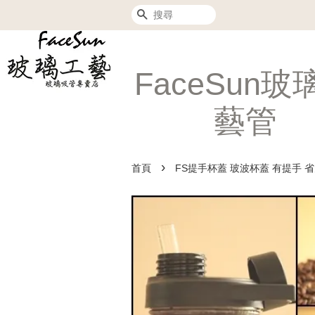
搜尋
FaceSun玻
藝管
›
首頁
FS提手杯蓋 玻波杯蓋 有提手 