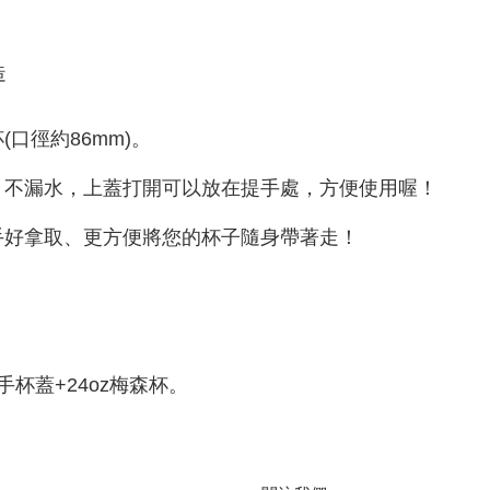
造
口徑約86mm)。
、不漏水，上蓋打開可以放在提手處，方便使用喔！
手好拿取、更方便將您的杯子隨身帶著走！
手杯蓋+24oz梅森杯。