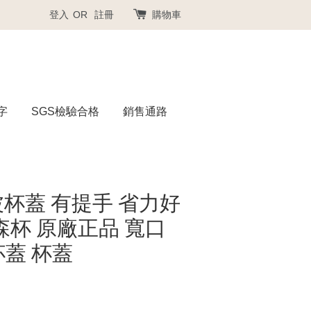
登入
OR
註冊
購物車
字
SGS檢驗合格
銷售通路
波杯蓋 有提手 省力好
森杯 原廠正品 寬口
杯蓋 杯蓋