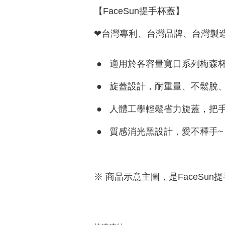
【FaceSun提手杯蓋】
❤台灣專利、台灣品牌、台灣製
● 適用於各容量寬口系列梅森杯(
● 旋蓋設計，耐重量、不鬆脫
● 人體工學輕鬆省力旋蓋，把
● 質感消光黑設計，愛不釋手~
※ 商品示意主圖，是FaceSun提