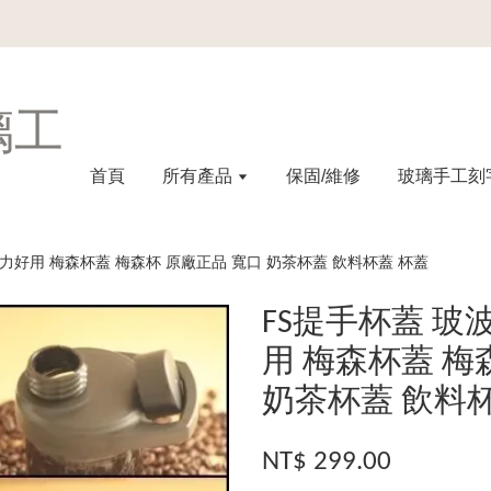
璃工
首頁
所有產品
保固/維修
玻璃手工刻
省力好用 梅森杯蓋 梅森杯 原廠正品 寬口 奶茶杯蓋 飲料杯蓋 杯蓋
FS提手杯蓋 玻
用 梅森杯蓋 梅
奶茶杯蓋 飲料
NT$ 299.00