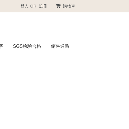
登入
OR
註冊
購物車
字
SGS檢驗合格
銷售通路