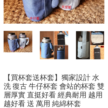
【買杯套送杯套】獨家設計 水
洗 復古 牛仔杯套 會站的杯套 雙
層厚實 直挺好看 經典耐用 越用
越好看 送 萬用 純綿杯套