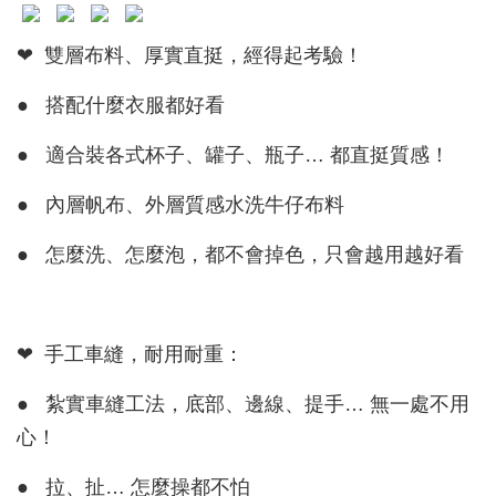
❤ 雙層布料、厚實直挺，經得起考驗！
● 搭配什麼衣服都好看
● 適合裝各式杯子、罐子、瓶子… 都直挺質感！
● 內層帆布、外層質感水洗牛仔布料
● 怎麼洗、怎麼泡，都不會掉色，只會越用越好看
❤ 手工車縫，耐用耐重：
● 紮實車縫工法，底部、邊線、提手… 無一處不用
心！
● 拉、扯… 怎麼操都不怕