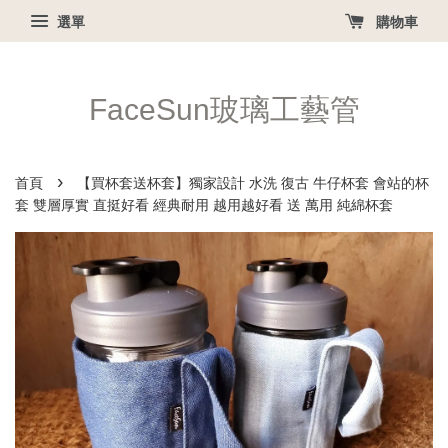
選單
購物車
FaceSun玻璃工藝管
›
首頁
【買杯套送杯套】獨家設計 水洗 復古 牛仔杯套 會站的杯
套 雙層厚實 直挺好看 經典耐用 越用越好看 送 萬用 純綿杯套