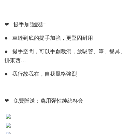
❤ 提手加強設計
● 車縫到底的提手加強，更堅固耐用
● 提手空間，可以手創裁洞，放吸管、筆、餐具、
掛東西…
● 我行故我在，自我風格強烈
❤ 免費贈送：萬用彈性純綿杯套