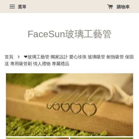
選單
購物車
FaceSun玻璃工藝管
›
首頁
❤玻璃工藝管 獨家設計 愛心珍珠 玻璃吸管 耐熱吸管 保固
送 專用吸管刷 情人禮物 專屬禮品