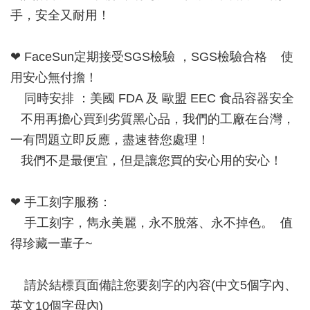
手，安全又耐用！
❤ FaceSun定期接受SGS檢驗 ，SGS檢驗合格 使
用安心無付擔！
同時安排 ：美國 FDA 及 歐盟 EEC 食品容器安全
不用再擔心買到劣質黑心品，我們的工廠在台灣，
一有問題立即反應，盡速替您處理！
我們不是最便宜，但是讓您買的安心用的安心！
❤ 手工刻字服務：
手工刻字，雋永美麗，永不脫落、永不掉色。 值
得珍藏一輩子~
請於結標頁面備註您要刻字的內容(中文5個字內、
英文10個字母內)