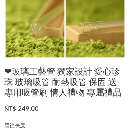
❤玻璃工藝管 獨家設計 愛心珍
珠 玻璃吸管 耐熱吸管 保固 送
專用吸管刷 情人禮物 專屬禮品
NT$ 249.00
管徑長度